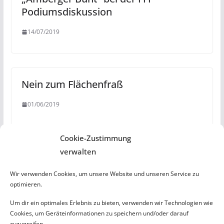
Podiumsdiskussion
14/07/2019
Nein zum Flächenfraß
01/06/2019
Aktuelles
Cookie-Zustimmung
verwalten
Amberger Bunt beantragt Benennung eines „Klaus-Peter-
Beer-Steges“
Wir verwenden Cookies, um unsere Website und unseren Service zu
optimieren.
Buntes Zeichen gegen rechte Gewalt
Laptops für bedürftige Schüler
Um dir ein optimales Erlebnis zu bieten, verwenden wir Technologien wie
Cookies, um Geräteinformationen zu speichern und/oder darauf
Parteien und Gruppierungen sagen Wahlkampfendspurt ab
zuzugreifen.