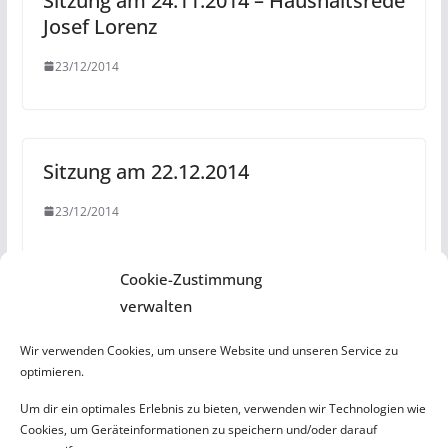
Sitzung am 24.11.2014 – Haushaltsrede
Josef Lorenz
23/12/2014
Sitzung am 22.12.2014
23/12/2014
Aktuelles
Cookie-Zustimmung
verwalten
Amberger Bunt beantragt Benennung eines „Klaus-Peter-
Beer-Steges“
Wir verwenden Cookies, um unsere Website und unseren Service zu
optimieren.
Buntes Zeichen gegen rechte Gewalt
Laptops für bedürftige Schüler
Um dir ein optimales Erlebnis zu bieten, verwenden wir Technologien wie
Cookies, um Geräteinformationen zu speichern und/oder darauf
Parteien und Gruppierungen sagen Wahlkampfendspurt ab